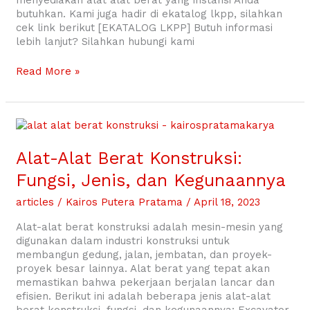
menyediakan alat alat berat yang instansi Anda
butuhkan. Kami juga hadir di ekatalog lkpp, silahkan
cek link berikut [EKATALOG LKPP] Butuh informasi
lebih lanjut? Silahkan hubungi kami
Read More »
Alat-
Alat
Berat
Alat-Alat Berat Konstruksi:
Konstruksi:
Fungsi, Jenis, dan Kegunaannya
Fungsi,
Jenis,
articles
/
Kairos Putera Pratama
/
April 18, 2023
dan
Kegunaannya
Alat-alat berat konstruksi adalah mesin-mesin yang
digunakan dalam industri konstruksi untuk
membangun gedung, jalan, jembatan, dan proyek-
proyek besar lainnya. Alat berat yang tepat akan
memastikan bahwa pekerjaan berjalan lancar dan
efisien. Berikut ini adalah beberapa jenis alat-alat