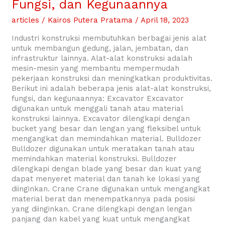
Fungsi, dan Kegunaannya
Jenis,
Fungsi,
articles
/
Kairos Putera Pratama
/
April 18, 2023
dan
Kegunaannya
Industri konstruksi membutuhkan berbagai jenis alat
untuk membangun gedung, jalan, jembatan, dan
infrastruktur lainnya. Alat-alat konstruksi adalah
mesin-mesin yang membantu mempermudah
pekerjaan konstruksi dan meningkatkan produktivitas.
Berikut ini adalah beberapa jenis alat-alat konstruksi,
fungsi, dan kegunaannya: Excavator Excavator
digunakan untuk menggali tanah atau material
konstruksi lainnya. Excavator dilengkapi dengan
bucket yang besar dan lengan yang fleksibel untuk
mengangkat dan memindahkan material. Bulldozer
Bulldozer digunakan untuk meratakan tanah atau
memindahkan material konstruksi. Bulldozer
dilengkapi dengan blade yang besar dan kuat yang
dapat menyeret material dan tanah ke lokasi yang
diinginkan. Crane Crane digunakan untuk mengangkat
material berat dan menempatkannya pada posisi
yang diinginkan. Crane dilengkapi dengan lengan
panjang dan kabel yang kuat untuk mengangkat