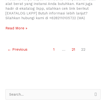
alat berat yang instansi Anda butuhkan. Kami juga
hadir di ekatalog lkpp, silahkan cek link berikut
[EKATALOG LKPP] Butuh informasi lebih lanjut?
Silahkan hubungi kami di +6282110105722 (WA)
Read More »
←
Previous
1
…
21
22
S
e