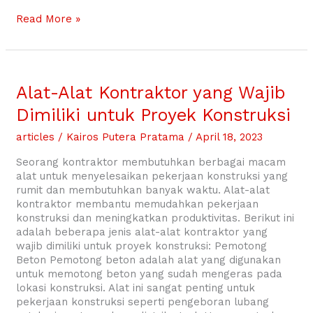
Read More »
Alat-
Alat
Alat-Alat Kontraktor yang Wajib
Kontraktor
Dimiliki untuk Proyek Konstruksi
yang
Wajib
articles
/
Kairos Putera Pratama
/
April 18, 2023
Dimiliki
untuk
Seorang kontraktor membutuhkan berbagai macam
Proyek
alat untuk menyelesaikan pekerjaan konstruksi yang
Konstruksi
rumit dan membutuhkan banyak waktu. Alat-alat
kontraktor membantu memudahkan pekerjaan
konstruksi dan meningkatkan produktivitas. Berikut ini
adalah beberapa jenis alat-alat kontraktor yang
wajib dimiliki untuk proyek konstruksi: Pemotong
Beton Pemotong beton adalah alat yang digunakan
untuk memotong beton yang sudah mengeras pada
lokasi konstruksi. Alat ini sangat penting untuk
pekerjaan konstruksi seperti pengeboran lubang