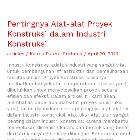
Pentingnya
Alat-
Pentingnya Alat-alat Proyek
alat
Konstruksi dalam Industri
Proyek
Konstruksi
Konstruksi
dalam
Industri
articles
/
Kairos Putera Pratama
/
April 20, 2023
Konstruksi
Industri konstruksi adalah industri yang sangat vital
untuk pembangunan infrastruktur dan pemeliharaan
fasilitas umum. Proyek konstruksi biasanya
melibatkan banyak alat dan peralatan khusus yang
dibutuhkan untuk menyelesaikan proyek secara
efisien dan efektif. Dalam artikel ini, kami akan
membahas beberapa alat-alat proyek konstruksi
yang umum digunakan, serta pentingnya alat-alat ini
dalam industri konstruksi. Alat Ukur Alat ukur sangat
penting dalam industri konstruksi karena membantu
menentukan dimensi, ukuran, dan bentuk yang benar
dari struktur yang sedang dibangun. Beberapa contoh