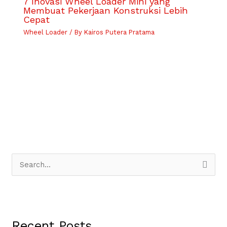
7 Inovasi Wheel Loader Mini yang
Membuat Pekerjaan Konstruksi Lebih
Cepat
Wheel Loader
/ By
Kairos Putera Pratama
S
e
a
r
Recent Posts
c